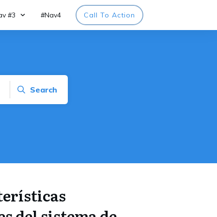
av #3
#Nav4
Call To Action
Search
erísticas
s del sistema de