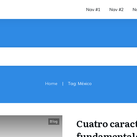
Nav #1
Nav #2
N
|
Home
Tag: México
Cuatro caract
Blog
fundamentale