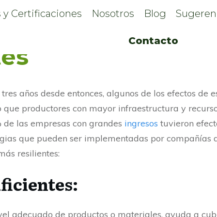
 y Certificaciones
Nosotros
Blog
Sugeren
de suministro cad
Contacto
tes
tres años desde entonces, algunos de los efectos de es
rto que productores con mayor infraestructura y recur
6% de las empresas con grandes
ingresos
tuvieron efect
tegias que pueden ser implementadas por compañías 
 más resilientes:
uficientes:
el adecuado de productos o materiales, ayuda a cub