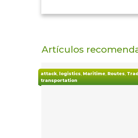
Artículos recomend
attack
,
logistics
,
Maritime
,
Routes
,
Tra
transportation