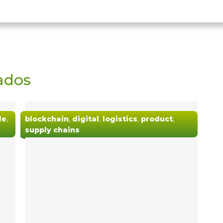
ados
de
,
blockchain
,
digital
,
logistics
,
product
,
supply chains