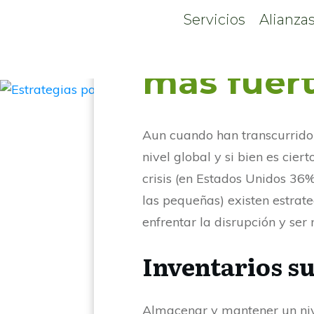
Posted
junio 26, 2023
Servicios
Alianzas
Cadenas 
más fuer
Aun cuando han transcurrido 
nivel global y si bien es cie
crisis (en Estados Unidos 3
las pequeñas) existen estra
enfrentar la disrupción y ser
Inventarios s
Almacenar y mantener un niv