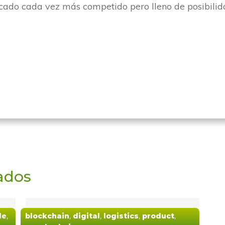
rcado cada vez más competido pero lleno de posibili
ados
de
,
blockchain
,
digital
,
logistics
,
product
,