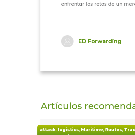
enfrentar los retos de un me
ED Forwarding
Artículos recomend
attack
,
logistics
,
Maritime
,
Routes
,
Tra