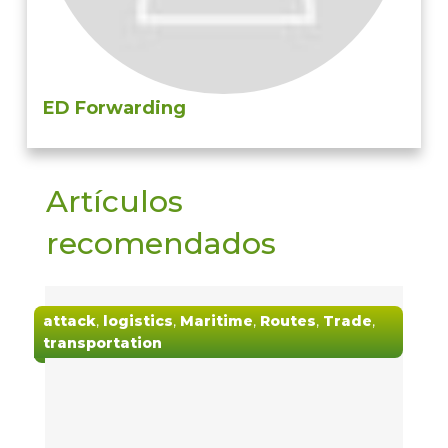
ED Forwarding
Artículos
recomendados
attack
,
logistics
,
Maritime
,
Routes
,
Trade
,
transportation